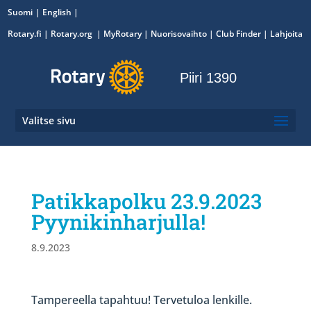
Suomi
English
Rotary.fi
|
Rotary.org
|
MyRotary
|
Nuorisovaihto
| Club Finder
| Lahjoita
Piiri 1390
Valitse sivu
Patikkapolku 23.9.2023
Pyynikinharjulla!
8.9.2023
Tampereella tapahtuu! Tervetuloa lenkille.