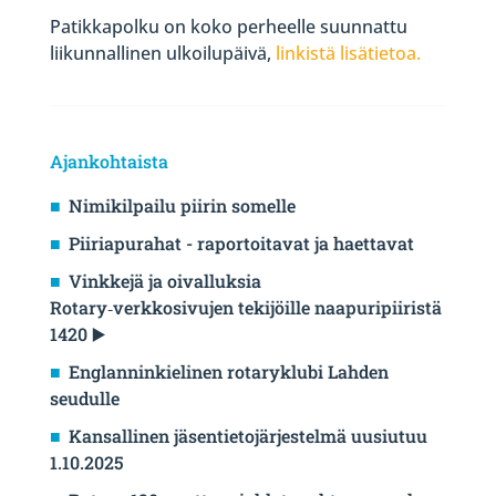
Patikkapolku on koko perheelle suunnattu
liikunnallinen ulkoilupäivä,
linkistä lisätietoa.
Ajankohtaista
Nimikilpailu piirin somelle
Piiriapurahat - raportoitavat ja haettavat
Vinkkejä ja oivalluksia
Rotary‑verkkosivujen tekijöille naapuripiiristä
1420 ▶️
Englanninkielinen rotaryklubi Lahden
seudulle
Kansallinen jäsentietojärjestelmä uusiutuu
1.10.2025