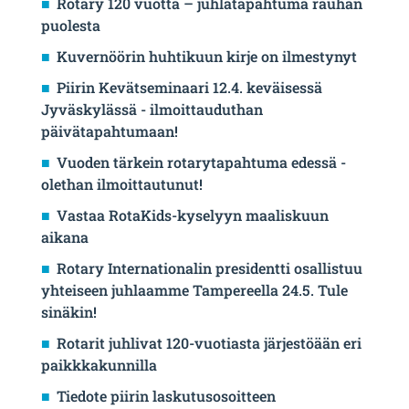
Rotary 120 vuotta – juhlatapahtuma rauhan
puolesta
Kuvernöörin huhtikuun kirje on ilmestynyt
Piirin Kevätseminaari 12.4. keväisessä
Jyväskylässä - ilmoittauduthan
päivätapahtumaan!
Vuoden tärkein rotarytapahtuma edessä -
olethan ilmoittautunut!
Vastaa RotaKids-kyselyyn maaliskuun
aikana
Rotary Internationalin presidentti osallistuu
yhteiseen juhlaamme Tampereella 24.5. Tule
sinäkin!
Rotarit juhlivat 120-vuotiasta järjestöään eri
paikkkakunnilla
Tiedote piirin laskutusosoitteen