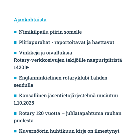
Ajankohtaista
Nimikilpailu piirin somelle
Piiriapurahat - raportoitavat ja haettavat
Vinkkejä ja oivalluksia
Rotary‑verkkosivujen tekijöille naapuripiiristä
1420 ▶️
Englanninkielinen rotaryklubi Lahden
seudulle
Kansallinen jäsentietojärjestelmä uusiutuu
1.10.2025
Rotary 120 vuotta – juhlatapahtuma rauhan
puolesta
Kuvernöörin huhtikuun kirje on ilmestynyt