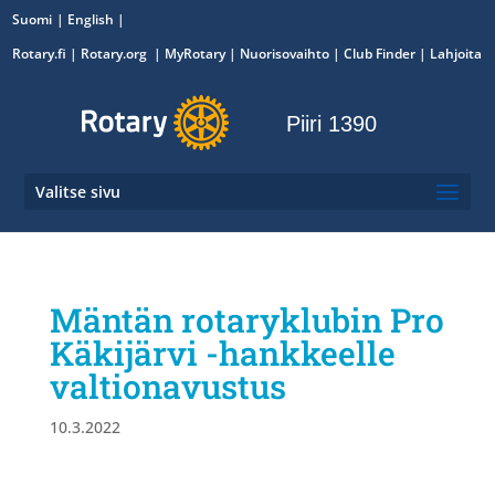
Suomi
English
Rotary.fi
|
Rotary.org
|
MyRotary
|
Nuorisovaihto
| Club Finder
| Lahjoita
Piiri 1390
Valitse sivu
Mäntän rotaryklubin Pro
Käkijärvi -hankkeelle
valtionavustus
10.3.2022