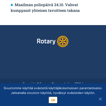
Maailman poliopäivä 24.10. Vahvat
kumppanit yhteisen tavoitteen takana
Copyright © Suomen Rotarypalvelu ry 2026 |
Sivustomme käyttää evästeitä käyttäjäkokemuksen parantamiseksi.
Jäsentietojärjestelmän tietosuojaseloste
|
Henkilötietojen
Jatkamalla sivuston käyttöä, hyväksyt evästeiden käytön.
käsittely Rotarytoiminnassa
OK