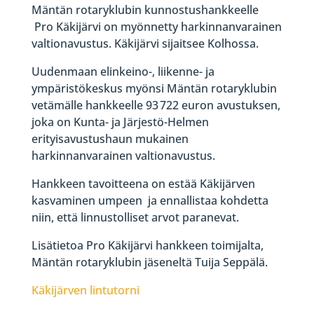
Mäntän rotaryklubin kunnostushankkeelle
Pro Käkijärvi on myönnetty harkinnanvarainen
valtionavustus. Käkijärvi sijaitsee Kolhossa.
Uudenmaan elinkeino-, liikenne- ja
ympäristökeskus myönsi Mäntän rotaryklubin‌
vetämälle hankkeelle 93 722 euron avustuksen,
joka on Kunta- ja Järjestö-Helmen
erityisavustushaun mukainen
harkinnanvarainen valtionavustus.
Hankkeen tavoitteena on estää Käkijärven
kasvaminen umpeen ja ennallistaa kohdetta
niin, että linnustolliset arvot paranevat.
Lisätietoa Pro Käkijärvi hankkeen toimijalta,
Mäntän rotaryklubin jäseneltä Tuija Seppälä.
Käkijärven lintutorni