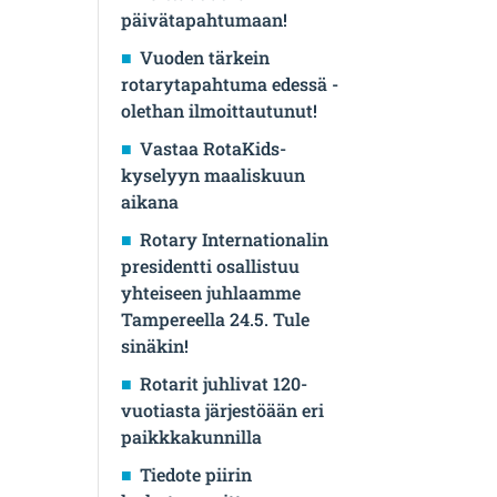
päivätapahtumaan!
Vuoden tärkein
rotarytapahtuma edessä -
olethan ilmoittautunut!
Vastaa RotaKids-
kyselyyn maaliskuun
aikana
Rotary Internationalin
presidentti osallistuu
yhteiseen juhlaamme
Tampereella 24.5. Tule
sinäkin!
Rotarit juhlivat 120-
vuotiasta järjestöään eri
paikkkakunnilla
Tiedote piirin