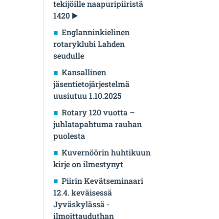
tekijöille naapuripiiristä
1420 ▶️
Englanninkielinen
rotaryklubi Lahden
seudulle
Kansallinen
jäsentietojärjestelmä
uusiutuu 1.10.2025
Rotary 120 vuotta –
juhlatapahtuma rauhan
puolesta
Kuvernöörin huhtikuun
kirje on ilmestynyt
Piirin Kevätseminaari
12.4. keväisessä
Jyväskylässä -
ilmoittauduthan