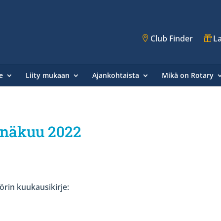
Club Finder
La
e
Liity mukaan
Ajankohtaista
Mikä on Rotary
einäkuu 2022
rin kuukausikirje: