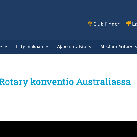
Club Finder
La
e
Liity mukaan
Ajankohtaista
Mikä on Rotary
Rotary konventio Australiassa