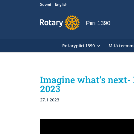
Suomi
English
Piiri 1390
Rotarypiiri 1390
Mitä teemm
Imagine what’s next- 
2023
27.1.2023