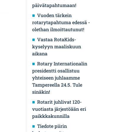
päivätapahtumaan!
Vuoden tärkein
rotarytapahtuma edessä -
olethan ilmoittautunut!
Vastaa RotaKids-
kyselyyn maaliskuun
aikana
Rotary Internationalin
presidentti osallistuu
yhteiseen juhlaamme
Tampereella 24.5. Tule
sinäkin!
Rotarit juhlivat 120-
vuotiasta järjestöään eri
paikkkakunnilla
Tiedote piirin