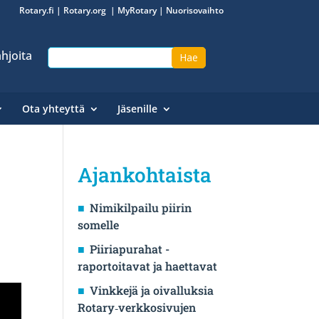
Rotary.fi
|
Rotary.org
|
MyRotary
|
Nuorisovaihto
hjoita
Ota yhteyttä
Jäsenille
Ajankohtaista
Nimikilpailu piirin
somelle
Piiriapurahat -
raportoitavat ja haettavat
Vinkkejä ja oivalluksia
Rotary‑verkkosivujen