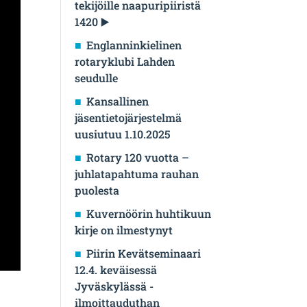
tekijöille naapuripiiristä
1420 ▶️
Englanninkielinen
rotaryklubi Lahden
seudulle
Kansallinen
jäsentietojärjestelmä
uusiutuu 1.10.2025
Rotary 120 vuotta –
juhlatapahtuma rauhan
puolesta
Kuvernöörin huhtikuun
kirje on ilmestynyt
Piirin Kevätseminaari
12.4. keväisessä
Jyväskylässä -
ilmoittauduthan