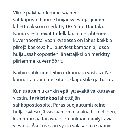
Viime päivinä olemme saaneet
sähköposteihimme huijausviestejä, joiden
lähettäjäksi on merkitty DG Simo Hautala.
Nämä viestit eivät todellakaan ole lähteneet
kuvernööriltä, vaan kyseessä on lähes kaikkia
piirejä koskeva huijausviestikampanja, jossa
huijaussähköpostien lähettäjiksi on merkitty
piiriemme kuvernöörit.
Näihin sähköposteihin ei kannata vastata. Ne
kannattaa vain merkitä roskapostiksi ja tuhota.
Kun saatte hiukankin epäilyttävältä vaikuttavan
viestin,
tarkistakaa
lähettäjän
sähköpostiosoite. Paras suojautumiskeino
huijausviestejä vastaan on olla aina huolellinen,
kun huomaa tai avaa hiemankaan epäilyttäviä
viestejä. Älä koskaan syötä salasanoja saamiisi