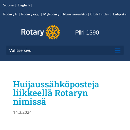
Suomi
English
Rotary.fi
|
Rotary.org
|
MyRotary
|
Nuorisovaihto
| Club Finder
| Lahjoita
Piiri 1390
Valitse sivu
Huijaussähköposteja
liikkeellä Rotaryn
nimissä
14.3.2024