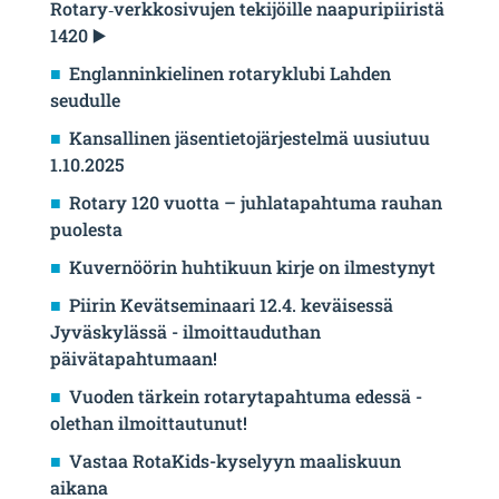
Rotary‑verkkosivujen tekijöille naapuripiiristä
1420 ▶️
Englanninkielinen rotaryklubi Lahden
seudulle
Kansallinen jäsentietojärjestelmä uusiutuu
1.10.2025
Rotary 120 vuotta – juhlatapahtuma rauhan
puolesta
Kuvernöörin huhtikuun kirje on ilmestynyt
Piirin Kevätseminaari 12.4. keväisessä
Jyväskylässä - ilmoittauduthan
päivätapahtumaan!
Vuoden tärkein rotarytapahtuma edessä -
olethan ilmoittautunut!
Vastaa RotaKids-kyselyyn maaliskuun
aikana