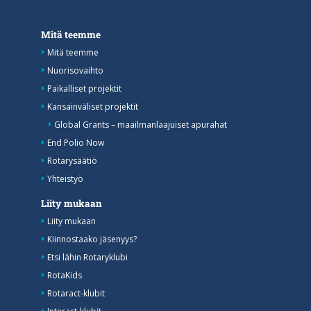
Mitä teemme
Mitä teemme
Nuorisovaihto
Paikalliset projektit
Kansainväliset projektit
Global Grants – maailmanlaajuiset apurahat
End Polio Now
Rotarysäätiö
Yhteistyö
Liity mukaan
Liity mukaan
Kiinnostaako jäsenyys?
Etsi lähin Rotaryklubi
RotaKids
Rotaract-klubit