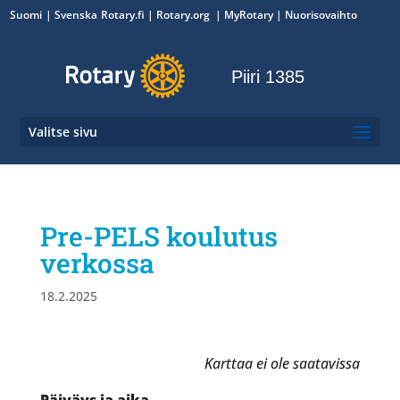
Suomi
Svenska
Rotary.fi
|
Rotary.org
|
MyRotary
|
Nuorisovaihto
Piiri 1385
Valitse sivu
Pre-PELS koulutus
verkossa
18.2.2025
Karttaa ei ole saatavissa
Päiväys ja aika