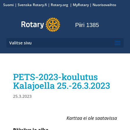
Suomi
Svenska
Rotary.fi
|
Rotary.org
|
MyRotary
|
Nuorisovaihto
Piiri 1385
Valitse sivu
PETS-2023-koulutus
Kalajoella 25.-26.3.2023
25.3.2023
Karttaa ei ole saatavissa
Päiväys ja aika