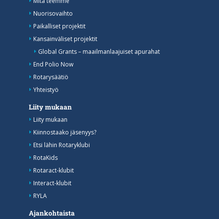
Mitä teemme
Nuorisovaihto
Paikalliset projektit
Kansainväliset projektit
Global Grants – maailmanlaajuiset apurahat
End Polio Now
Rotarysäätiö
Yhteistyö
Liity mukaan
Liity mukaan
Kiinnostaako jäsenyys?
Etsi lähin Rotaryklubi
RotaKids
Rotaract-klubit
Interact-klubit
RYLA
Ajankohtaista