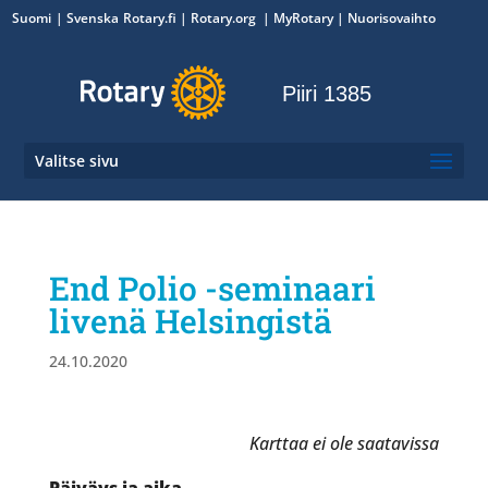
Suomi
Svenska
Rotary.fi
|
Rotary.org
|
MyRotary
|
Nuorisovaihto
Piiri 1385
Valitse sivu
End Polio -seminaari
livenä Helsingistä
24.10.2020
Karttaa ei ole saatavissa
Päiväys ja aika