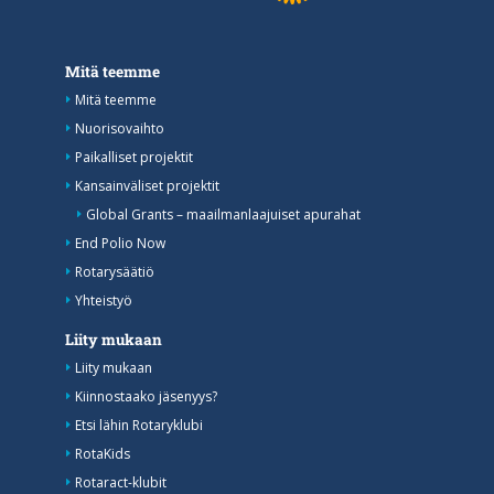
Mitä teemme
Mitä teemme
Nuorisovaihto
Paikalliset projektit
Kansainväliset projektit
Global Grants – maailmanlaajuiset apurahat
End Polio Now
Rotarysäätiö
Yhteistyö
Liity mukaan
Liity mukaan
Kiinnostaako jäsenyys?
Etsi lähin Rotaryklubi
RotaKids
Rotaract-klubit