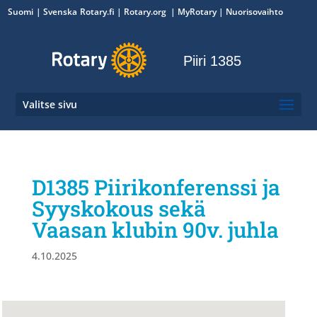
Suomi
Svenska
Rotary.fi
|
Rotary.org
|
MyRotary
|
Nuorisovaihto
Piiri 1385
Valitse sivu
D1385 Piirikonferenssi ja
Syyskokous sekä
Vaasan klubin 90v. juhla
4.10.2025