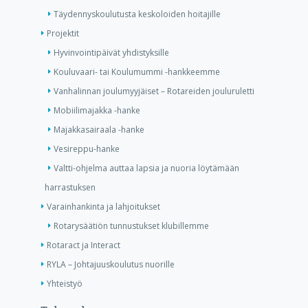
Täydennyskoulutusta keskoloiden hoitajille
Projektit
Hyvinvointipäivät yhdistyksille
Kouluvaari- tai Koulumummi -hankkeemme
Vanhalinnan joulumyyjäiset – Rotareiden jouluruletti
Mobiilimajakka -hanke
Majakkasairaala -hanke
Vesireppu-hanke
Valtti-ohjelma auttaa lapsia ja nuoria löytämään
harrastuksen
Varainhankinta ja lahjoitukset
Rotarysäätiön tunnustukset klubillemme
Rotaract ja Interact
RYLA – Johtajuuskoulutus nuorille
Yhteistyö