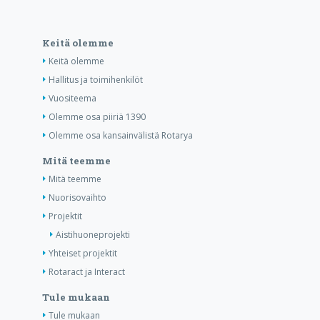
Keitä olemme
Keitä olemme
Hallitus ja toimihenkilöt
Vuositeema
Olemme osa piiriä 1390
Olemme osa kansainvälistä Rotarya
Mitä teemme
Mitä teemme
Nuorisovaihto
Projektit
Aistihuoneprojekti
Yhteiset projektit
Rotaract ja Interact
Tule mukaan
Tule mukaan