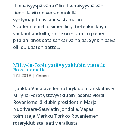
Itsenäisyyspäivänä Olin Itsenäisyyspäivän
tienoilla viikon verran mökillä
syntymäpitäjässäni Sastamalan
Suodenniemellä. Siihen liityi tietenkin käynti
sankarihaudoilla, sinne on siunattu pienen
pitäjän lähes sata sankarivainajaa. Synkin päivä
oli jouluaaton aatto...
Milly-la-Forêt ystävyysklubin vierailu
Rovaniemellä
17.3.2019
|
Yleinen
Joukko Vanajaveden rotaryklubin ranskalaisen
Milly-la-Forêt ystävyysklubin jäseniä vieraili
Rovaniemellä klubin presidentin Marja
Nuorivaara-Sauviatin johdolla. Vapaa
toimittaja Markku Torkko Rovaniemen
rotaryklubista laati vierailusta