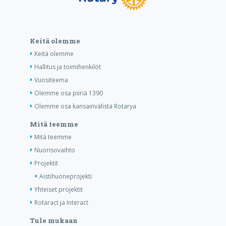
Keitä olemme
Keitä olemme
Hallitus ja toimihenkilöt
Vuositeema
Olemme osa piiriä 1390
Olemme osa kansainvälistä Rotarya
Mitä teemme
Mitä teemme
Nuorisovaihto
Projektit
Aistihuoneprojekti
Yhteiset projektit
Rotaract ja Interact
Tule mukaan