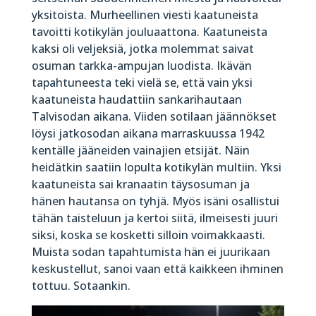
yksitoista. Murheellinen viesti kaatuneista
tavoitti kotikylän jouluaattona. Kaatuneista
kaksi oli veljeksiä, jotka molemmat saivat
osuman tarkka-ampujan luodista. Ikävän
tapahtuneesta teki vielä se, että vain yksi
kaatuneista haudattiin sankarihautaan
Talvisodan aikana. Viiden sotilaan jäännökset
löysi jatkosodan aikana marraskuussa 1942
kentälle jääneiden vainajien etsijät. Näin
heidätkin saatiin lopulta kotikylän multiin. Yksi
kaatuneista sai kranaatin täysosuman ja
hänen hautansa on tyhjä. Myös isäni osallistui
tähän taisteluun ja kertoi siitä, ilmeisesti juuri
siksi, koska se kosketti silloin voimakkaasti.
Muista sodan tapahtumista hän ei juurikaan
keskustellut, sanoi vaan että kaikkeen ihminen
tottuu. Sotaankin.