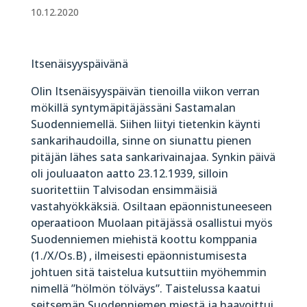
10.12.2020
Itsenäisyyspäivänä
Olin Itsenäisyyspäivän tienoilla viikon verran
mökillä syntymäpitäjässäni Sastamalan
Suodenniemellä. Siihen liityi tietenkin käynti
sankarihaudoilla, sinne on siunattu pienen
pitäjän lähes sata sankarivainajaa. Synkin päivä
oli jouluaaton aatto 23.12.1939, silloin
suoritettiin Talvisodan ensimmäisiä
vastahyökkäksiä. Osiltaan epäonnistuneeseen
operaatioon Muolaan pitäjässä osallistui myös
Suodenniemen miehistä koottu komppania
(1./X/Os.B) , ilmeisesti epäonnistumisesta
johtuen sitä taistelua kutsuttiin myöhemmin
nimellä ”hölmön tölväys”. Taistelussa kaatui
seitsemän Suodenniemen miestä ja haavoittui