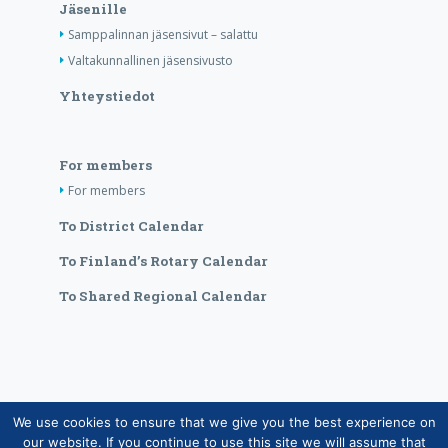
Jäsenille
Samppalinnan jäsensivut – salattu
Valtakunnallinen jäsensivusto
Yhteystiedot
For members
For members
To District Calendar
To Finland’s Rotary Calendar
To Shared Regional Calendar
We use cookies to ensure that we give you the best experience on
Copyright © Suomen Rotarypalvelu ry 2026 |
our website. If you continue to use this site we will assume that
Jäsentietojärjestelmän tietosuojaseloste
|
Henkilötietojen