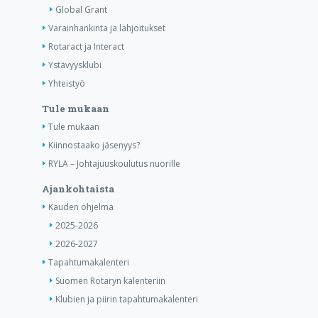
Global Grant
Varainhankinta ja lahjoitukset
Rotaract ja Interact
Ystävyysklubi
Yhteistyö
Tule mukaan
Tule mukaan
Kiinnostaako jäsenyys?
RYLA – Johtajuuskoulutus nuorille
Ajankohtaista
Kauden ohjelma
2025-2026
2026-2027
Tapahtumakalenteri
Suomen Rotaryn kalenteriin
Klubien ja piirin tapahtumakalenteri