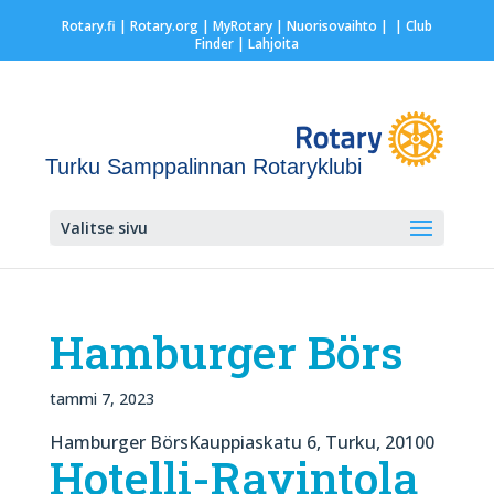
Rotary.fi
|
Rotary.org
|
MyRotary |
Nuorisovaihto
|
| Club
Finder
| Lahjoita
Turku Samppalinnan Rotaryklubi
Valitse sivu
Hamburger Börs
tammi 7, 2023
Hamburger BörsKauppiaskatu 6, Turku, 20100
Hotelli-Ravintola