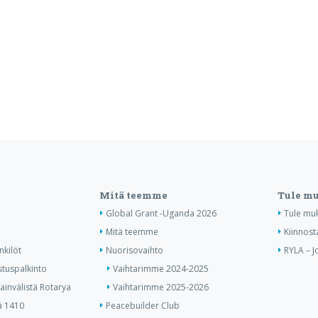
Mitä teemme
Tule m
Global Grant -Uganda 2026
Tule mu
Mitä teemme
Kiinnost
nkilöt
Nuorisovaihto
RYLA – J
stuspalkinto
Vaihtarimme 2024-2025
invälistä Rotarya
Vaihtarimme 2025-2026
ä 1410
Peacebuilder Club