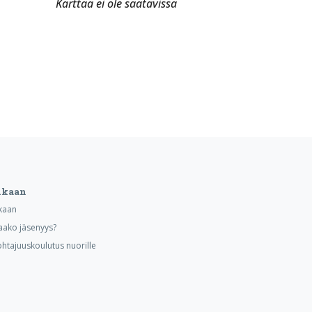
Karttaa ei ole saatavissa
ukaan
kaan
aako jäsenyys?
ohtajuuskoulutus nuorille