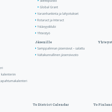
Skeittipuisto
Global Grant
Varainhankinta ja lahjoitukset
Rotaract ja Interact
Ystävyysklubi
Yhteistyö
Jäsenille
Yhteyst
Samppalinnan jäsensivut – salattu
Valtakunnallinen jäsensivusto
ri
kalenteriin
n tapahtumakalenteri
To District Calendar
To Finland