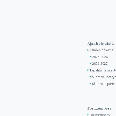
Ajankohtaista
Kauden ohjelma
2025-2026
2026-2027
Tapahtumakalente
Suomen Rotaryn 
Klubien ja piiri
For members
For members