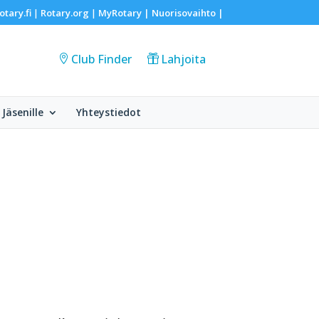
otary.fi
Rotary.org
MyRotary |
Nuorisovaihto
|
|
|
Club Finder
Lahjoita
Jäsenille
Yhteystiedot