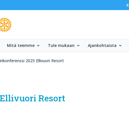
R
Mitä teemme
Tule mukaan
Ajankohtaista
irikonferenssi 2025 Ellivuori Resort
Ellivuori Resort