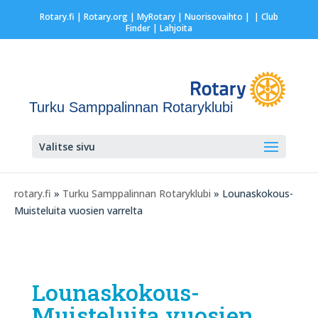
Rotary.fi
|
Rotary.org
|
MyRotary |
Nuorisovaihto
|
| Club
Finder
| Lahjoita
Turku Samppalinnan Rotaryklubi
Valitse sivu
rotary.fi
»
Turku Samppalinnan Rotaryklubi
» Lounaskokous-
Muisteluita vuosien varrelta
Lounaskokous-
Muisteluita vuosien