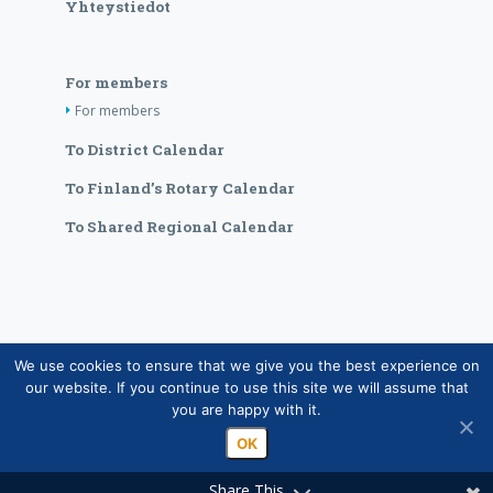
Yhteystiedot
For members
For members
To District Calendar
To Finland’s Rotary Calendar
To Shared Regional Calendar
We use cookies to ensure that we give you the best experience on
Copyright © Suomen Rotarypalvelu ry 2026 |
our website. If you continue to use this site we will assume that
Jäsentietojärjestelmän tietosuojaseloste
|
Henkilötietojen
you are happy with it.
käsittely Rotarytoiminnassa
OK
Share This