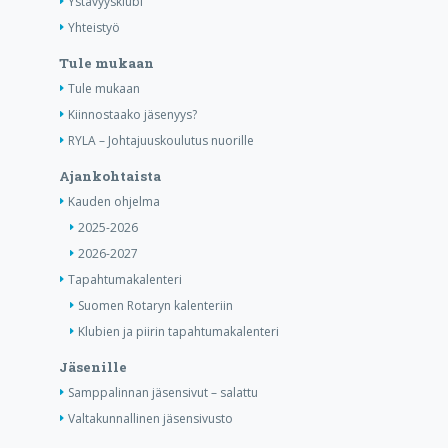
Ystävyysklubi
Yhteistyö
Tule mukaan
Tule mukaan
Kiinnostaako jäsenyys?
RYLA – Johtajuuskoulutus nuorille
Ajankohtaista
Kauden ohjelma
2025-2026
2026-2027
Tapahtumakalenteri
Suomen Rotaryn kalenteriin
Klubien ja piirin tapahtumakalenteri
Jäsenille
Samppalinnan jäsensivut – salattu
Valtakunnallinen jäsensivusto