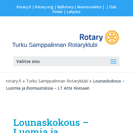
Rotary.fi
|
Rotary.org
|
MyRotary |
Nuorisovaihto
|
| Club
Finder
| Lahjoita
Turku Samppalinnan Rotaryklubi
Valitse sivu
rotary.fi
»
Turku Samppalinnan Rotaryklubi
» Lounaskokous –
Luomia ja ihomuutoksia – LT Atte Kivisaari
Lounaskokous –
Luomia ja