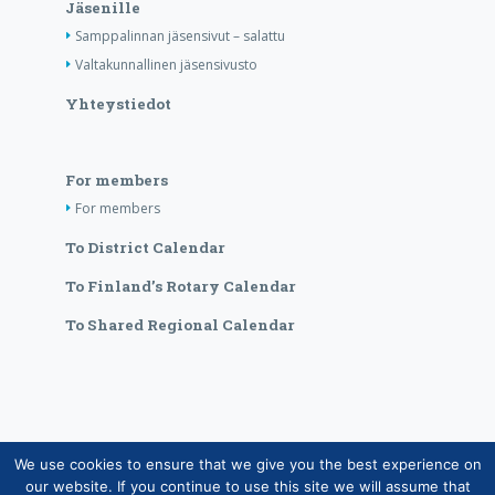
Jäsenille
Samppalinnan jäsensivut – salattu
Valtakunnallinen jäsensivusto
Yhteystiedot
For members
For members
To District Calendar
To Finland’s Rotary Calendar
To Shared Regional Calendar
We use cookies to ensure that we give you the best experience on
Copyright © Suomen Rotarypalvelu ry 2026 |
our website. If you continue to use this site we will assume that
Jäsentietojärjestelmän tietosuojaseloste
|
Henkilötietojen