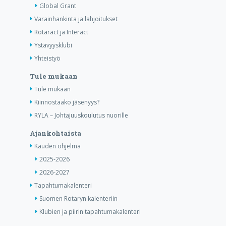
Global Grant
Varainhankinta ja lahjoitukset
Rotaract ja Interact
Ystävyysklubi
Yhteistyö
Tule mukaan
Tule mukaan
Kiinnostaako jäsenyys?
RYLA – Johtajuuskoulutus nuorille
Ajankohtaista
Kauden ohjelma
2025-2026
2026-2027
Tapahtumakalenteri
Suomen Rotaryn kalenteriin
Klubien ja piirin tapahtumakalenteri