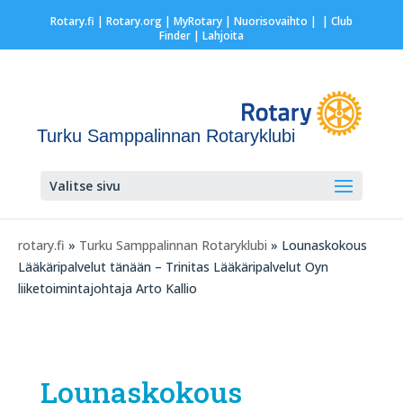
Rotary.fi
|
Rotary.org
|
MyRotary |
Nuorisovaihto
|
| Club
Finder
| Lahjoita
Turku Samppalinnan Rotaryklubi
Valitse sivu
rotary.fi
»
Turku Samppalinnan Rotaryklubi
» Lounaskokous
Lääkäripalvelut tänään – Trinitas Lääkäripalvelut Oyn
liiketoimintajohtaja Arto Kallio
Lounaskokous