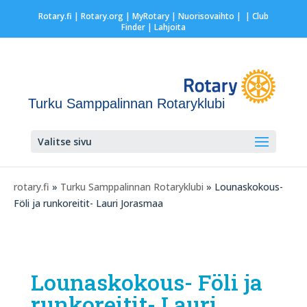
Rotary.fi
|
Rotary.org
|
MyRotary |
Nuorisovaihto
|
| Club
Finder
| Lahjoita
Turku Samppalinnan Rotaryklubi
Valitse sivu
rotary.fi
»
Turku Samppalinnan Rotaryklubi
» Lounaskokous-
Föli ja runkoreitit- Lauri Jorasmaa
Lounaskokous- Föli ja
runkoreitit- Lauri