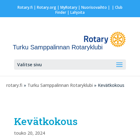
Rotary.fi
|
Rotary.org
|
MyRotary |
Nuorisovaihto
|
| Club
Finder
| Lahjoita
Turku Samppalinnan Rotaryklubi
Valitse sivu
rotary.fi
»
Turku Samppalinnan Rotaryklubi
» Kevätkokous
Kevätkokous
touko 20, 2024