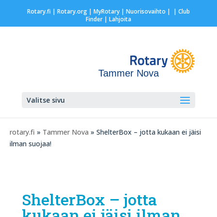
Rotary.fi
|
Rotary.org
|
MyRotary |
Nuorisovaihto
|
| Club
Finder
| Lahjoita
Tammer Nova
Valitse sivu
rotary.fi
»
Tammer Nova
» ShelterBox – jotta kukaan ei jäisi
ilman suojaa!
ShelterBox – jotta
kukaan ei jäisi ilman