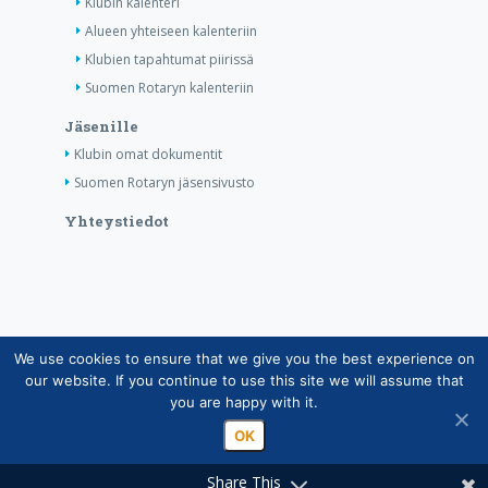
Klubin kalenteri
Alueen yhteiseen kalenteriin
Klubien tapahtumat piirissä
Suomen Rotaryn kalenteriin
Jäsenille
Klubin omat dokumentit
Suomen Rotaryn jäsensivusto
Yhteystiedot
We use cookies to ensure that we give you the best experience on
Copyright © Suomen Rotarypalvelu ry 2026 |
our website. If you continue to use this site we will assume that
Jäsentietojärjestelmän tietosuojaseloste
|
Henkilötietojen
you are happy with it.
käsittely Rotarytoiminnassa
OK
Share This