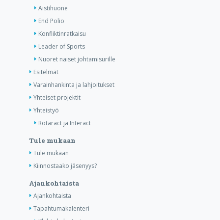
Aistihuone
End Polio
Konfliktinratkaisu
Leader of Sports
Nuoret naiset johtamisurille
Esitelmät
Varainhankinta ja lahjoitukset
Yhteiset projektit
Yhteistyö
Rotaract ja Interact
Tule mukaan
Tule mukaan
Kiinnostaako jäsenyys?
Ajankohtaista
Ajankohtaista
Tapahtumakalenteri