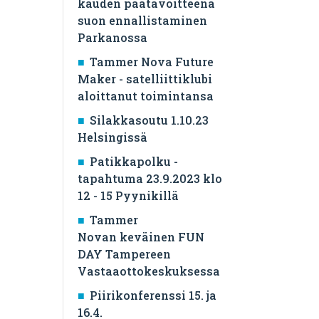
kauden päätavoitteena
suon ennallistaminen
Parkanossa
Tammer Nova Future
Maker - satelliittiklubi
aloittanut toimintansa
Silakkasoutu 1.10.23
Helsingissä
Patikkapolku -
tapahtuma 23.9.2023 klo
12 - 15 Pyynikillä
Tammer
Novan keväinen FUN
DAY Tampereen
Vastaaottokeskuksessa
Piirikonferenssi 15. ja
16.4.