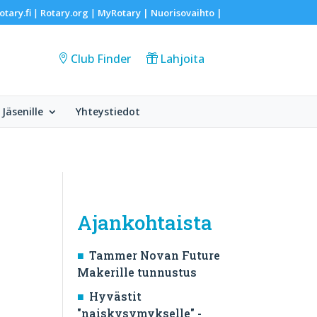
otary.fi
Rotary.org
MyRotary |
Nuorisovaihto
|
|
|
Club Finder
Lahjoita
Jäsenille
Yhteystiedot
Ajankohtaista
Tammer Novan Future
Makerille tunnustus
Hyvästit
"naiskysymykselle" -