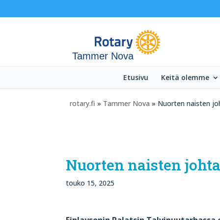
Tammer Nova
Etusivu
Keitä olemme
rotary.fi
»
Tammer Nova
» Nuorten naisten joh
Nuorten naisten johta
touko 15, 2025
Finlaysonin Palatsin Talvipuutarhassa o