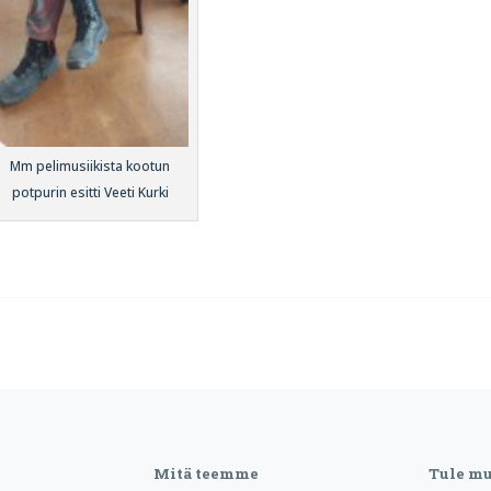
Mm pelimusiikista kootun
potpurin esitti Veeti Kurki
Mitä teemme
Tule m