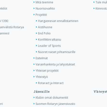
Mitä teemme
Tule mu
nkilöt
Nuorisovaihto
Kiinnost
Projektit
ä 1390
Hangasnevan ennallistaminen
invälistä Rotarya
Aistihuone
rannies!
End Polio
Konfliktinratkaisu
Leader of Sports
Nuoret naiset johtamisurille
Esitelmät
Varainhankinta ja lahjoitukset
Yhteiset projektit
Yhteistyö
Rotaract ja Interact
Jäsenille
Yhteyst
Klubin omat dokumentit
ri
Suomen Rotaryn jäsensivusto