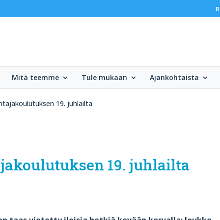
R
Mitä teemme
Tule mukaan
Ajankohtaista
tajakoulutuksen 19. juhlailta
jakoulutuksen 19. juhlailta
n taas vietetty iloisia hetkiä kevään korvalla: Joukko