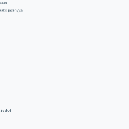
kaan
aako jäsenyys?
iedot