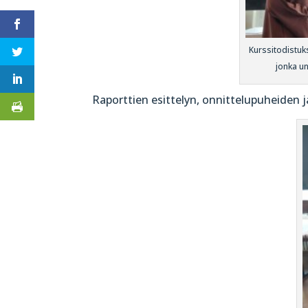
Kurssitodistuks
jonka un
Raporttien esittelyn, onnittelupuheiden j