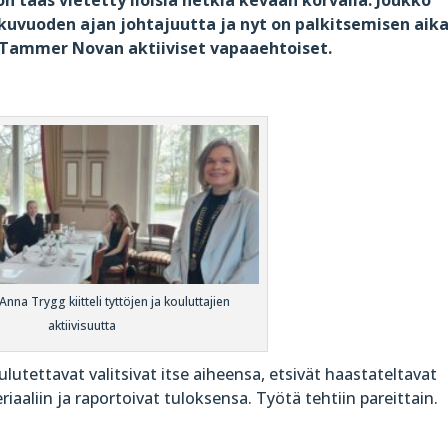
lukuvuoden ajan johtajuutta ja nyt on palkitsemisen aika
t Tammer Novan aktiiviset vapaaehtoiset.
Anna Trygg kiitteli tyttöjen ja kouluttajien
aktiivisuutta
utettavat valitsivat itse aiheensa, etsivät haastateltavat
riaaliin ja raportoivat tuloksensa. Työtä tehtiin pareittain.