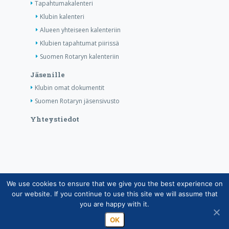
Tapahtumakalenteri
Klubin kalenteri
Alueen yhteiseen kalenteriin
Klubien tapahtumat piirissä
Suomen Rotaryn kalenteriin
Jäsenille
Klubin omat dokumentit
Suomen Rotaryn jäsensivusto
Yhteystiedot
We use cookies to ensure that we give you the best experience on
Copyright © Suomen Rotarypalvelu ry 2026 |
our website. If you continue to use this site we will assume that
Jäsentietojärjestelmän tietosuojaseloste
|
Henkilötietojen
you are happy with it.
käsittely Rotarytoiminnassa
OK