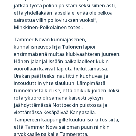
jatkaa työtä polion poistamiseksi siihen asti,
että yhdelläkään lapsella ei enää ole pelkoa
sairastua villin polioviruksen vuoksi”,
Minkkinen-Poikolainen totesi.
Tammer Novan kunniajäsenen,
kunnallisneuvos
Irja Tulonen
lapioi
ensimmäisenä multaa klubivaahteran juureen.
Hänen jalanjäljissään paikallaolleet kukin
vuorollaan kävivät lapiota heiluttamassa.
Urakan päätteeksi nautittiin kuohuvaa ja
intouduttiin yhteislauluun. Lämpimästä
tunnelmasta kieli se, että ohikulkijoiden iloksi
rotarykuoro oli samanaikaisesti syksyn
jäähdyttämässä Nottbeckin puistossa ja
viettämässä Kesäpäivää Kangasalla.
Tampereen kaupungille kuuluu iso kiitos siitä,
että Tammer Nova sai oman puun niinkin
arvokkaalle paikalle Tamperetta.