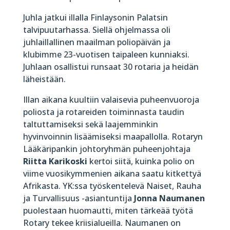
Juhla jatkui illalla Finlaysonin Palatsin
talvipuutarhassa. Siellä ohjelmassa oli
juhlaillallinen maailman poliopäivän ja
klubimme 23-vuotisen taipaleen kunniaksi.
Juhlaan osallistui runsaat 30 rotaria ja heidän
läheistään.
Illan aikana kuultiin valaisevia puheenvuoroja
poliosta ja rotareiden toiminnasta taudin
taltuttamiseksi sekä laajemminkin
hyvinvoinnin lisäämiseksi maapallolla. Rotaryn
Lääkäripankin johtoryhmän puheenjohtaja
Riitta Karikoski
kertoi siitä, kuinka polio on
viime vuosikymmenien aikana saatu kitkettyä
Afrikasta. YK:ssa työskentelevä Naiset, Rauha
ja Turvallisuus -asiantuntija
Jonna Naumanen
puolestaan huomautti, miten tärkeää työtä
Rotary tekee kriisialueilla. Naumanen on