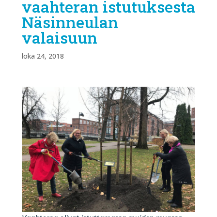
vaahteran istutuksesta
Näsinneulan
valaisuun
loka 24, 2018