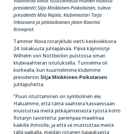
Vaahteraa olivat istuttamassa muiden muassa
presidentti Silja Minkkinen-Poikolainen, tuleva
presidentti Miia Rajala, klubimestari Tarja
Inkovaara ja pitkäaikainen jäsen Kaarina
Kronqvist.
Tammer Nova rotaryklubi vietti keskiviikkona
24. lokakuuta juhlapäivää. Päivä käynnistyi
Wilhelm von Nottbeckin puistossa oman
klubivaahteran istutuksella. Tunnelma oli
korkealla, kun kuuntelimme klubimme
presidentin
Silja Minkkinen-Poikolaisen
juhlapuhetta.
”Puun istuttaminen on symbolinen ele.
Haluamme, että tämä vaahtera kasvaessaan
muistuttaa meitä pitkäjänteisestä työstä kohti
Rotaryn tavoitetta: parempaa maailmaa
kaikille ihmisille, ja että se muistuttaa meitä
tällä paikalla, meidän rotarien lupauksesta