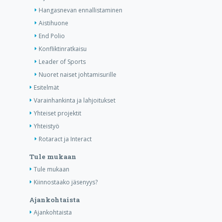
Hangasnevan ennallistaminen
Aistihuone
End Polio
Konfliktinratkaisu
Leader of Sports
Nuoret naiset johtamisurille
Esitelmät
Varainhankinta ja lahjoitukset
Yhteiset projektit
Yhteistyö
Rotaract ja Interact
Tule mukaan
Tule mukaan
Kiinnostaako jäsenyys?
Ajankohtaista
Ajankohtaista