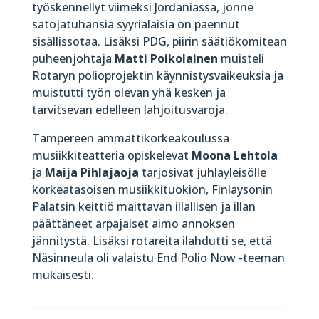
työskennellyt viimeksi Jordaniassa, jonne
satojatuhansia syyrialaisia on paennut
sisällissotaa. Lisäksi PDG, piirin säätiökomitean
puheenjohtaja
Matti Poikolainen
muisteli
Rotaryn polioprojektin käynnistysvaikeuksia ja
muistutti työn olevan yhä kesken ja
tarvitsevan edelleen lahjoitusvaroja.
Tampereen ammattikorkeakoulussa
musiikkiteatteria opiskelevat
Moona Lehtola
ja
Maija Pihlajaoja
tarjosivat juhlayleisölle
korkeatasoisen musiikkituokion, Finlaysonin
Palatsin keittiö maittavan illallisen ja illan
päättäneet arpajaiset aimo annoksen
jännitystä. Lisäksi rotareita ilahdutti se, että
Näsinneula oli valaistu End Polio Now -teeman
mukaisesti.