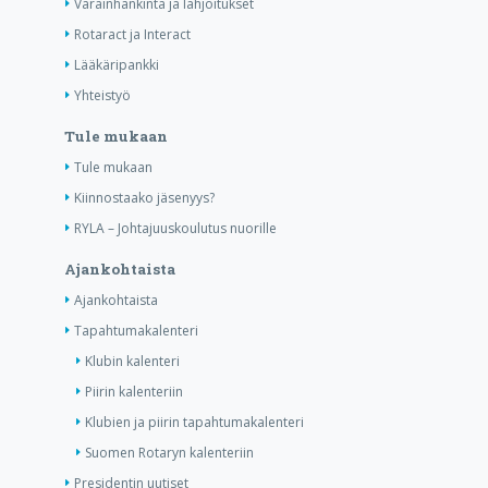
Varainhankinta ja lahjoitukset
Rotaract ja Interact
Lääkäripankki
Yhteistyö
Tule mukaan
Tule mukaan
Kiinnostaako jäsenyys?
RYLA – Johtajuuskoulutus nuorille
Ajankohtaista
Ajankohtaista
Tapahtumakalenteri
Klubin kalenteri
Piirin kalenteriin
Klubien ja piirin tapahtumakalenteri
Suomen Rotaryn kalenteriin
Presidentin uutiset