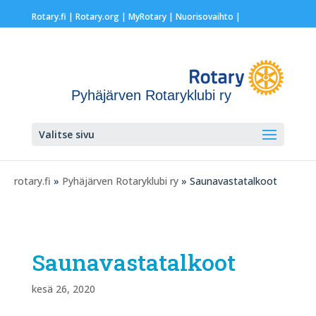
Rotary.fi
|
Rotary.org
|
MyRotary |
Nuorisovaihto
|
Pyhäjärven Rotaryklubi ry
Valitse sivu
rotary.fi
»
Pyhäjärven Rotaryklubi ry
» Saunavastatalkoot
Saunavastatalkoot
kesä 26, 2020