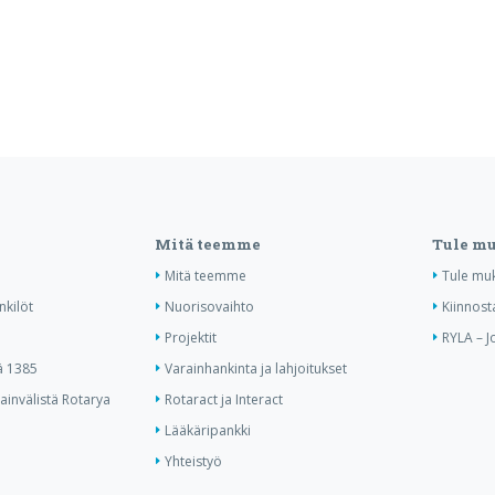
Mitä teemme
Tule m
Mitä teemme
Tule mu
nkilöt
Nuorisovaihto
Kiinnost
Projektit
RYLA – J
ä 1385
Varainhankinta ja lahjoitukset
invälistä Rotarya
Rotaract ja Interact
Lääkäripankki
Yhteistyö