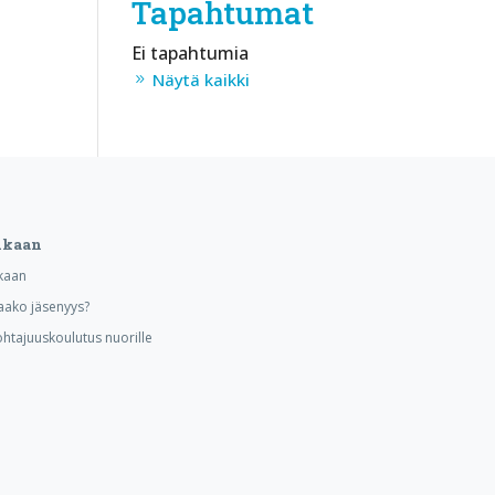
Tapahtumat
Ei tapahtumia
Näytä kaikki
ukaan
kaan
aako jäsenyys?
ohtajuuskoulutus nuorille