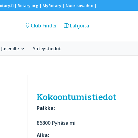
otary.fi
Rotary.org
MyRotary |
Nuorisovaihto
|
|
|
Club Finder
Lahjoita
Jäsenille
Yhteystiedot
Kokoontumistiedot
Paikka:
86800 Pyhäsalmi
Aika: