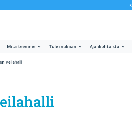
R
Mitä teemme
Tule mukaan
Ajankohtaista
n Keilahalli
ilahalli