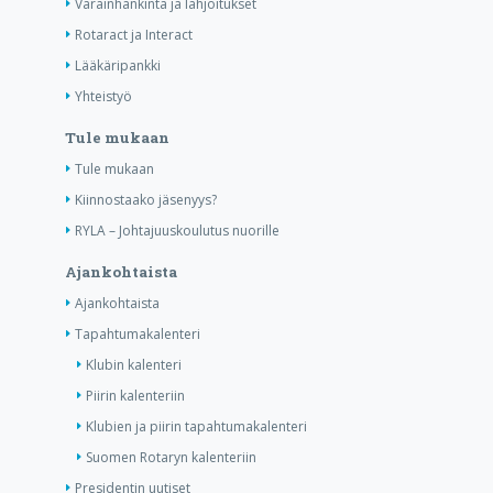
Varainhankinta ja lahjoitukset
Rotaract ja Interact
Lääkäripankki
Yhteistyö
Tule mukaan
Tule mukaan
Kiinnostaako jäsenyys?
RYLA – Johtajuuskoulutus nuorille
Ajankohtaista
Ajankohtaista
Tapahtumakalenteri
Klubin kalenteri
Piirin kalenteriin
Klubien ja piirin tapahtumakalenteri
Suomen Rotaryn kalenteriin
Presidentin uutiset