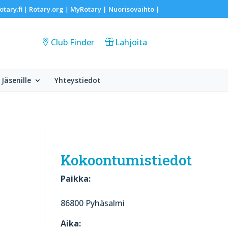
otary.fi
Rotary.org
MyRotary |
Nuorisovaihto
|
|
|
Club Finder
Lahjoita
Jäsenille
Yhteystiedot
Kokoontumistiedot
Paikka:
86800 Pyhäsalmi
Aika: