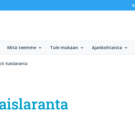
R
Mitä teemme
Tule mukaan
Ajankohtaista
ti Kaislaranta
aislaranta