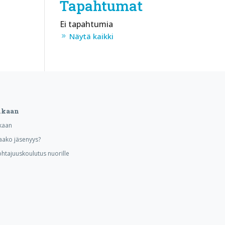
Tapahtumat
Ei tapahtumia
Näytä kaikki
ukaan
kaan
aako jäsenyys?
ohtajuuskoulutus nuorille