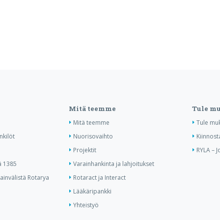
Mitä teemme
Tule m
Mitä teemme
Tule mu
nkilöt
Nuorisovaihto
Kiinnost
Projektit
RYLA – J
ä 1385
Varainhankinta ja lahjoitukset
invälistä Rotarya
Rotaract ja Interact
Lääkäripankki
Yhteistyö