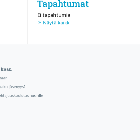
Tapahtumat
Ei tapahtumia
Näytä kaikki
ukaan
kaan
aako jäsenyys?
ohtajuuskoulutus nuorille