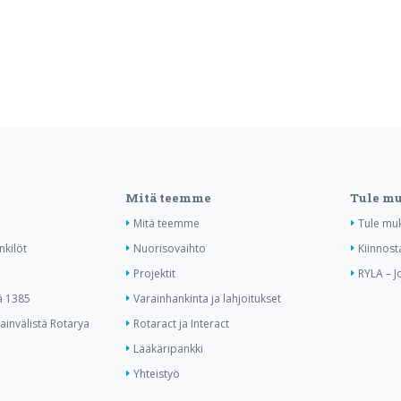
Mitä teemme
Tule m
Mitä teemme
Tule mu
nkilöt
Nuorisovaihto
Kiinnost
Projektit
RYLA – J
ä 1385
Varainhankinta ja lahjoitukset
invälistä Rotarya
Rotaract ja Interact
Lääkäripankki
Yhteistyö