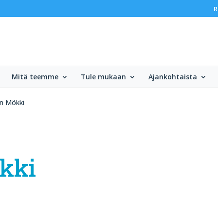
R
Mitä teemme
Tule mukaan
Ajankohtaista
 Mökki
kki