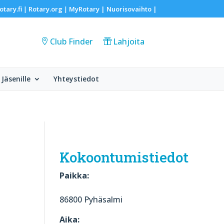
otary.fi
Rotary.org
MyRotary |
Nuorisovaihto
|
|
|
Club Finder
Lahjoita
Jäsenille
Yhteystiedot
Kokoontumistiedot
Paikka:
86800 Pyhäsalmi
Aika: