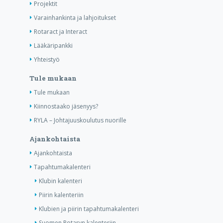
Projektit
Varainhankinta ja lahjoitukset
Rotaract ja Interact
Lääkäripankki
Yhteistyö
Tule mukaan
Tule mukaan
Kiinnostaako jäsenyys?
RYLA – Johtajuuskoulutus nuorille
Ajankohtaista
Ajankohtaista
Tapahtumakalenteri
Klubin kalenteri
Piirin kalenteriin
Klubien ja piirin tapahtumakalenteri
Suomen Rotaryn kalenteriin