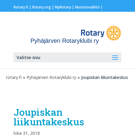
Rotary.fi
|
Rotary.org
|
MyRotary |
Nuorisovaihto
|
Pyhäjärven Rotaryklubi ry
Valitse sivu
rotary.fi
»
Pyhäjärven Rotaryklubi ry
» Joupiskan liikuntakeskus
Joupiskan
liikuntakeskus
loka 31, 2018