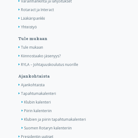
Varainhankinta ja lahjoitukset
Rotaract ja Interact
Lääkäripankki
Yhteistyö
Tule mukaan
Tule mukaan
Kiinnostaako jäsenyys?
RYLA – Johtajuuskoulutus nuorille
Ajankohtaista
Ajankohtaista
Tapahtumakalenteri
Klubin kalenteri
Piirin kalenteriin
Klubien ja piirin tapahtumakalenteri
Suomen Rotaryn kalenteriin
Presidentin uutiset