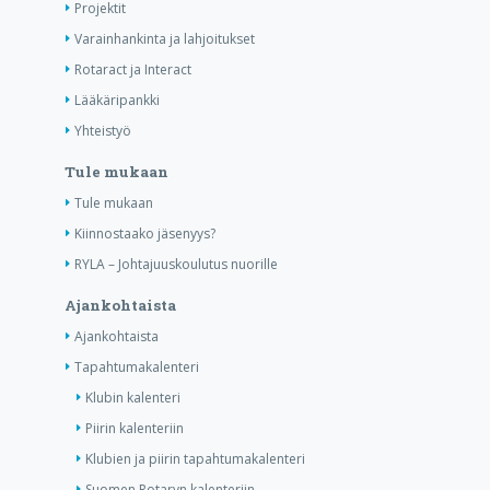
Projektit
Varainhankinta ja lahjoitukset
Rotaract ja Interact
Lääkäripankki
Yhteistyö
Tule mukaan
Tule mukaan
Kiinnostaako jäsenyys?
RYLA – Johtajuuskoulutus nuorille
Ajankohtaista
Ajankohtaista
Tapahtumakalenteri
Klubin kalenteri
Piirin kalenteriin
Klubien ja piirin tapahtumakalenteri
Suomen Rotaryn kalenteriin