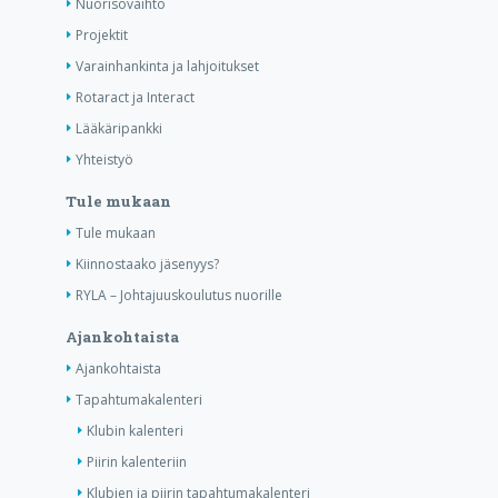
Nuorisovaihto
Projektit
Varainhankinta ja lahjoitukset
Rotaract ja Interact
Lääkäripankki
Yhteistyö
Tule mukaan
Tule mukaan
Kiinnostaako jäsenyys?
RYLA – Johtajuuskoulutus nuorille
Ajankohtaista
Ajankohtaista
Tapahtumakalenteri
Klubin kalenteri
Piirin kalenteriin
Klubien ja piirin tapahtumakalenteri