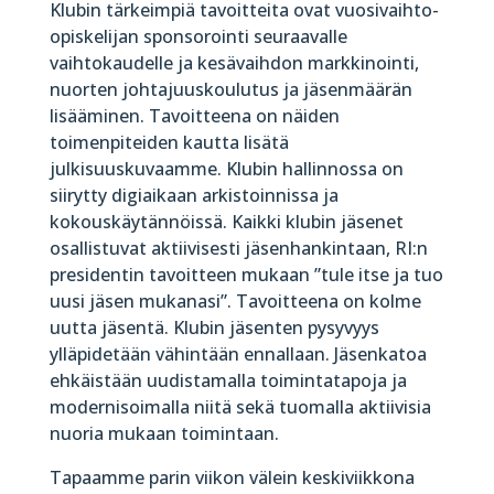
Klubin tärkeimpiä tavoitteita ovat vuosivaihto-
opiskelijan sponsorointi seuraavalle
vaihtokaudelle ja kesävaihdon markkinointi,
nuorten johtajuuskoulutus ja jäsenmäärän
lisääminen. Tavoitteena on näiden
toimenpiteiden kautta lisätä
julkisuuskuvaamme. Klubin hallinnossa on
siirytty digiaikaan arkistoinnissa ja
kokouskäytännöissä. Kaikki klubin jäsenet
osallistuvat aktiivisesti jäsenhankintaan, RI:n
presidentin tavoitteen mukaan ”tule itse ja tuo
uusi jäsen mukanasi”. Tavoitteena on kolme
uutta jäsentä. Klubin jäsenten pysyvyys
ylläpidetään vähintään ennallaan. Jäsenkatoa
ehkäistään uudistamalla toimintatapoja ja
modernisoimalla niitä sekä tuomalla aktiivisia
nuoria mukaan toimintaan.
Tapaamme parin viikon välein keskiviikkona