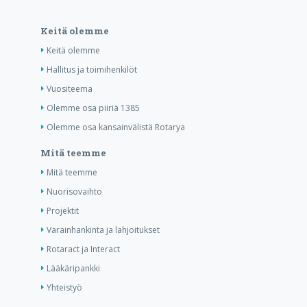
Keitä olemme
Keitä olemme
Hallitus ja toimihenkilöt
Vuositeema
Olemme osa piiriä 1385
Olemme osa kansainvälistä Rotarya
Mitä teemme
Mitä teemme
Nuorisovaihto
Projektit
Varainhankinta ja lahjoitukset
Rotaract ja Interact
Lääkäripankki
Yhteistyö