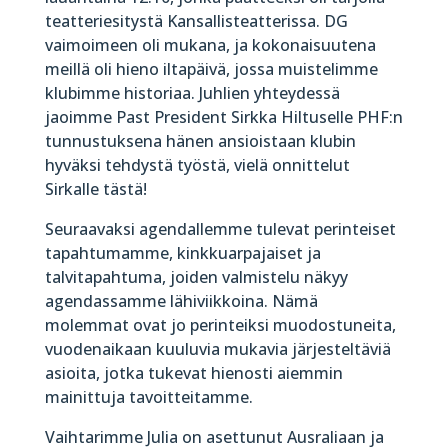
teatteriesitystä Kansallisteatterissa. DG
vaimoimeen oli mukana, ja kokonaisuutena
meillä oli hieno iltapäivä, jossa muistelimme
klubimme historiaa. Juhlien yhteydessä
jaoimme Past President Sirkka Hiltuselle PHF:n
tunnustuksena hänen ansioistaan klubin
hyväksi tehdystä työstä, vielä onnittelut
Sirkalle tästä!
Seuraavaksi agendallemme tulevat perinteiset
tapahtumamme, kinkkuarpajaiset ja
talvitapahtuma, joiden valmistelu näkyy
agendassamme lähiviikkoina. Nämä
molemmat ovat jo perinteiksi muodostuneita,
vuodenaikaan kuuluvia mukavia järjesteltäviä
asioita, jotka tukevat hienosti aiemmin
mainittuja tavoitteitamme.
Vaihtarimme Julia on asettunut Ausraliaan ja