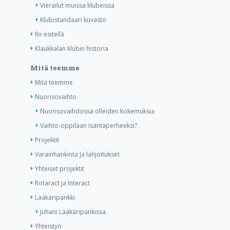
Vierailut muissa klubeissa
Klubistandaari kuvasto
Ilo esitellä
Klaukkalan klubin historia
Mitä teemme
Mitä teemme
Nuorisovaihto
Nuorisovaihdossa olleiden kokemuksia
Vaihto-oppilaan isäntäperheeksi?
Projektit
Varainhankinta ja lahjoitukset
Yhteiset projektit
Rotaract ja Interact
Lääkäripankki
Juhani Lääkäripankissa
Yhteistyö