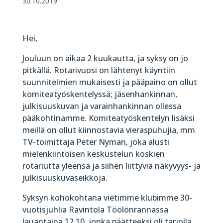
30.10.2019
Hei,
Jouluun on aikaa 2 kuukautta, ja syksy on jo
pitkällä. Rotarivuosi on lähtenyt käyntiin
suunnitelmien mukaisesti ja pääpaino on ollut
komiteatyöskentelyssä; jäsenhankinnan,
julkisuuskuvan ja varainhankinnan ollessa
pääkohtinamme. Komiteatyöskentelyn lisäksi
meillä on ollut kiinnostavia vieraspuhujia, mm
TV-toimittaja Peter Nyman, joka alusti
mielenkiintoisen keskustelun koskien
rotariutta yleensä ja siihen liittyviä näkyvyys- ja
julkisuuskuvaseikkoja.
Syksyn kohokohtana vietimme klubimme 30-
vuotisjuhlia Ravintola Töölönrannassa
lauantaina 12.10, jonka päätteeksi oli tarjolla