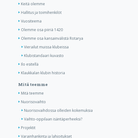
Keitä olemme
Hallitus ja toimihenkilöt
Vuositeema
Olemme osa piiriä 1420
Olemme osa kansainvälistä Rotarya
Vierailut muissa klubeissa
Klubistandaari kuvasto
Ilo esitellä
Klaukkalan klubin historia
Mitä teemme
Mitä teemme
Nuorisovaihto
Nuorisovaihdossa olleiden kokemuksia
Vaihto-oppilaan isäntäperheeksi?
Projektit
Varainhankinta ja lahjoitukset