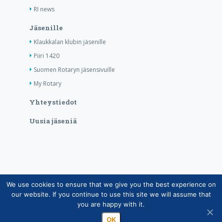
RI news
Jäsenille
Klaukkalan klubin jäsenille
Piiri 1420
Suomen Rotaryn jäsensivuille
My Rotary
Yhteystiedot
Uusia jäseniä
We use cookies to ensure that we give you the best experience on
Copyright © Suomen Rotarypalvelu ry 2026 |
our website. If you continue to use this site we will assume that
Jäsentietojärjestelmän tietosuojaseloste
|
Henkilötietojen
you are happy with it.
käsittely Rotarytoiminnassa
OK