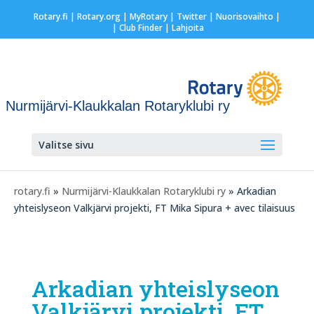
Rotary.fi
|
Rotary.org
|
MyRotary
|
Twitter
|
Nuorisovaihto
|
| Club Finder
| Lahjoita
Nurmijärvi-Klaukkalan Rotaryklubi ry
Valitse sivu
rotary.fi
»
Nurmijärvi-Klaukkalan Rotaryklubi ry
» Arkadian
yhteislyseon Valkjärvi projekti, FT Mika Sipura + avec tilaisuus
Arkadian yhteislyseon
Valkjärvi projekti, FT