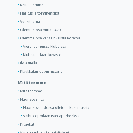
Keitä olemme
Hallitus ja toimihenkilöt
Vuositeema
Olemme osa piiriä 1420
Olemme osa kansainvälistä Rotarya
Vierailut muissa klubeissa
Klubistandaari kuvasto
Ilo esitellä
Klaukkalan klubin historia
Mitä teemme
Mitä teemme
Nuorisovaihto
Nuorisovaihdossa olleiden kokemuksia
Vaihto-oppilaan isäntäperheeksi?
Projektit
Varainhankinta ja lahjoitukset