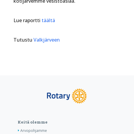
kotijärvemme vesistöasiaa.
Lue raportti
täältä
Tutustu
Valkjärveen
Keitä olemme
Arvopohjamme