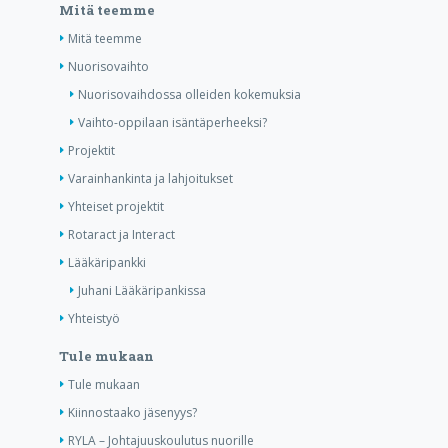
Mitä teemme
Mitä teemme
Nuorisovaihto
Nuorisovaihdossa olleiden kokemuksia
Vaihto-oppilaan isäntäperheeksi?
Projektit
Varainhankinta ja lahjoitukset
Yhteiset projektit
Rotaract ja Interact
Lääkäripankki
Juhani Lääkäripankissa
Yhteistyö
Tule mukaan
Tule mukaan
Kiinnostaako jäsenyys?
RYLA – Johtajuuskoulutus nuorille