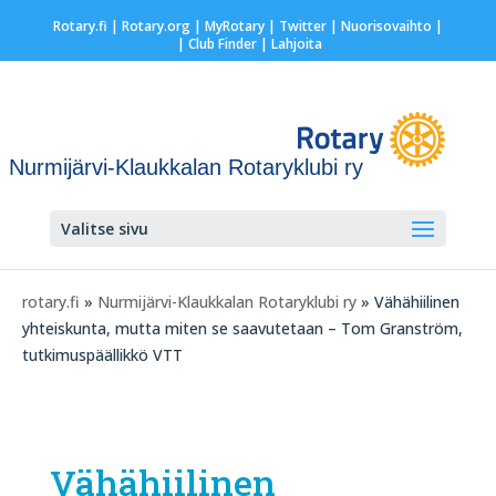
Rotary.fi
|
Rotary.org
|
MyRotary
|
Twitter
|
Nuorisovaihto
|
| Club Finder
| Lahjoita
Nurmijärvi-Klaukkalan Rotaryklubi ry
Valitse sivu
rotary.fi
»
Nurmijärvi-Klaukkalan Rotaryklubi ry
» Vähähiilinen
yhteiskunta, mutta miten se saavutetaan – Tom Granström,
tutkimuspäällikkö VTT
Vähähiilinen