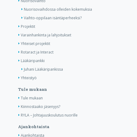
Nuorisovaihto
Nuorisovaihdossa olleiden kokemuksia
Vaihto-oppilaan isäntäperheeksi?
Projektit
Varainhankinta ja lahjoitukset
Yhteiset projektit
Rotaract ja Interact
Lääkäripankki
Juhani Lääkäripankissa
Yhteistyö
Tule mukaan
Tule mukaan
Kiinnostaako jäsenyys?
RYLA – Johtajuuskoulutus nuorille
Ajankohtaista
Ajankohtaista