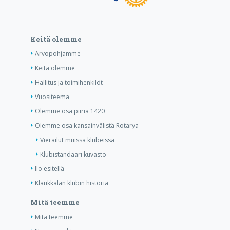
Keitä olemme
Arvopohjamme
Keitä olemme
Hallitus ja toimihenkilöt
Vuositeema
Olemme osa piiriä 1420
Olemme osa kansainvälistä Rotarya
Vierailut muissa klubeissa
Klubistandaari kuvasto
Ilo esitellä
Klaukkalan klubin historia
Mitä teemme
Mitä teemme