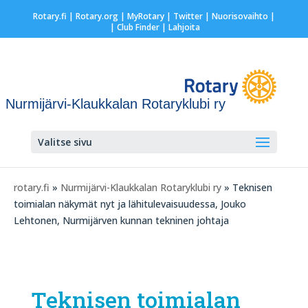
Rotary.fi
|
Rotary.org
|
MyRotary
|
Twitter
|
Nuorisovaihto
|
| Club Finder
| Lahjoita
Nurmijärvi-Klaukkalan Rotaryklubi ry
Valitse sivu
rotary.fi
»
Nurmijärvi-Klaukkalan Rotaryklubi ry
» Teknisen
toimialan näkymät nyt ja lähitulevaisuudessa, Jouko
Lehtonen, Nurmijärven kunnan tekninen johtaja
Teknisen toimialan