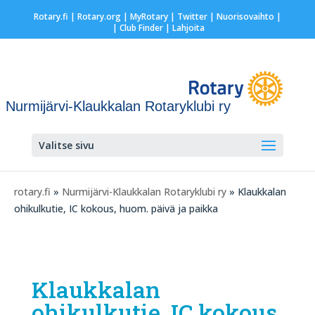
Rotary.fi
|
Rotary.org
|
MyRotary
|
Twitter
|
Nuorisovaihto
|
| Club Finder
| Lahjoita
Nurmijärvi-Klaukkalan Rotaryklubi ry
Valitse sivu
rotary.fi
»
Nurmijärvi-Klaukkalan Rotaryklubi ry
» Klaukkalan
ohikulkutie, IC kokous, huom. päivä ja paikka
Klaukkalan
ohikulkutie, IC kokous,