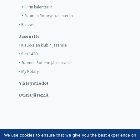
Piirin kalenteriin
Suomen Rotaryn kalenteriin
RI news
Jäsenille
Klaukkalan klubin jäsenille
Piiri 1420
Suomen Rotaryn jäsensivuille
My Rotary
Yhteystiedot
Uusia jäseniä
We use cookies to ensure that we give you the best experience on
Copyright © Suomen Rotarypalvelu ry 2026 |