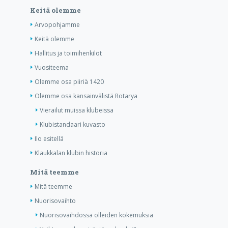
Keitä olemme
Arvopohjamme
Keitä olemme
Hallitus ja toimihenkilöt
Vuositeema
Olemme osa piiriä 1420
Olemme osa kansainvälistä Rotarya
Vierailut muissa klubeissa
Klubistandaari kuvasto
Ilo esitellä
Klaukkalan klubin historia
Mitä teemme
Mitä teemme
Nuorisovaihto
Nuorisovaihdossa olleiden kokemuksia