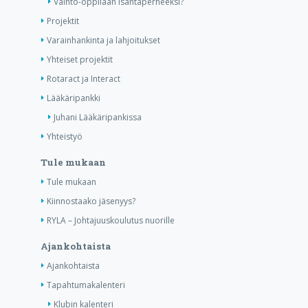
Vaihto-oppilaan isäntäperheeksi?
Projektit
Varainhankinta ja lahjoitukset
Yhteiset projektit
Rotaract ja Interact
Lääkäripankki
Juhani Lääkäripankissa
Yhteistyö
Tule mukaan
Tule mukaan
Kiinnostaako jäsenyys?
RYLA – Johtajuuskoulutus nuorille
Ajankohtaista
Ajankohtaista
Tapahtumakalenteri
Klubin kalenteri