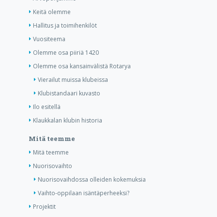
Keitä olemme
Hallitus ja toimihenkilöt
Vuositeema
Olemme osa piiriä 1420
Olemme osa kansainvälistä Rotarya
Vierailut muissa klubeissa
Klubistandaari kuvasto
Ilo esitellä
Klaukkalan klubin historia
Mitä teemme
Mitä teemme
Nuorisovaihto
Nuorisovaihdossa olleiden kokemuksia
Vaihto-oppilaan isäntäperheeksi?
Projektit