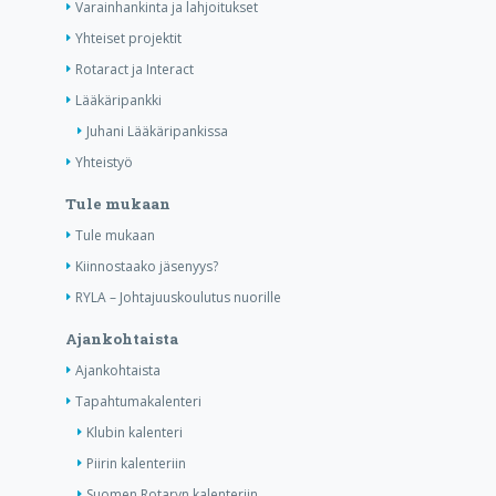
Varainhankinta ja lahjoitukset
Yhteiset projektit
Rotaract ja Interact
Lääkäripankki
Juhani Lääkäripankissa
Yhteistyö
Tule mukaan
Tule mukaan
Kiinnostaako jäsenyys?
RYLA – Johtajuuskoulutus nuorille
Ajankohtaista
Ajankohtaista
Tapahtumakalenteri
Klubin kalenteri
Piirin kalenteriin
Suomen Rotaryn kalenteriin