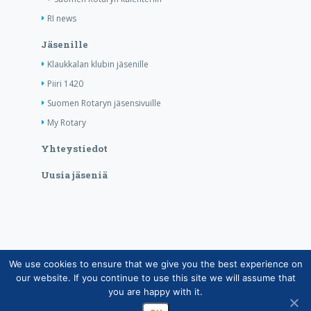
RI news
Jäsenille
Klaukkalan klubin jäsenille
Piiri 1420
Suomen Rotaryn jäsensivuille
My Rotary
Yhteystiedot
Uusia jäseniä
We use cookies to ensure that we give you the best experience on
Copyright © Suomen Rotarypalvelu ry 2026 |
our website. If you continue to use this site we will assume that
Jäsentietojärjestelmän tietosuojaseloste
|
Henkilötietojen
you are happy with it.
käsittely Rotarytoiminnassa