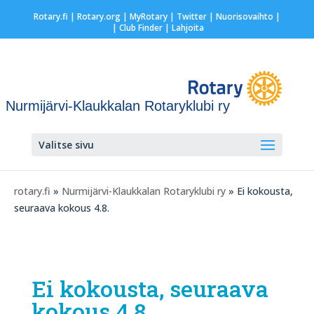
Rotary.fi
|
Rotary.org
|
MyRotary
|
Twitter
|
Nuorisovaihto
|
| Club Finder
| Lahjoita
Nurmijärvi-Klaukkalan Rotaryklubi ry
Valitse sivu
rotary.fi
»
Nurmijärvi-Klaukkalan Rotaryklubi ry
» Ei kokousta,
seuraava kokous 4.8.
Ei kokousta, seuraava
kokous 4.8.