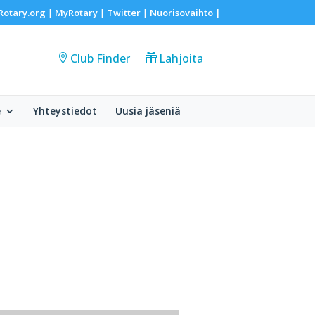
Rotary.org
MyRotary
Twitter
Nuorisovaihto
|
|
|
|
Club Finder
Lahjoita
e
Yhteystiedot
Uusia jäseniä