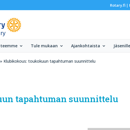
Rotary.fi
|
 ry
 teemme
Tule mukaan
Ajankohtaista
Jäsenill
» Klubikokous: toukokuun tapahtuman suunnittelu
uun tapahtuman suunnittelu