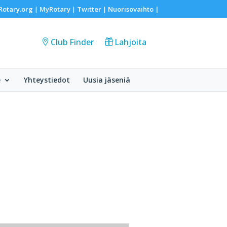
Rotary.org
MyRotary
Twitter
Nuorisovaihto
|
|
|
|
Club Finder
Lahjoita
e
Yhteystiedot
Uusia jäseniä