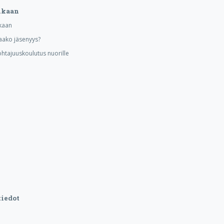
ukaan
kaan
aako jäsenyys?
ohtajuuskoulutus nuorille
iedot