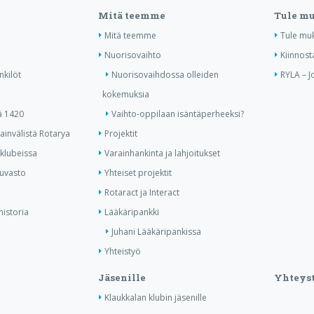
Mitä teemme
Tule m
Mitä teemme
Tule mu
Nuorisovaihto
Kiinnost
nkilöt
Nuorisovaihdossa olleiden
RYLA – J
kokemuksia
ä 1420
Vaihto-oppilaan isäntäperheeksi?
invälistä Rotarya
Projektit
 klubeissa
Varainhankinta ja lahjoitukset
kuvasto
Yhteiset projektit
Rotaract ja Interact
historia
Lääkäripankki
Juhani Lääkäripankissa
Yhteistyö
Jäsenille
Yhteyst
Klaukkalan klubin jäsenille