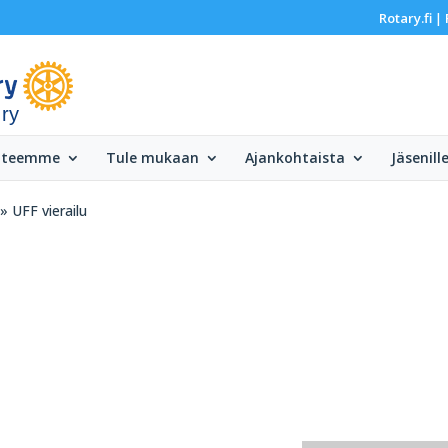
Rotary.fi
|
 ry
 teemme
Tule mukaan
Ajankohtaista
Jäsenill
» UFF vierailu