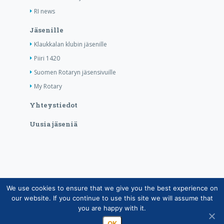
RI news
Jäsenille
Klaukkalan klubin jäsenille
Piiri 1420
Suomen Rotaryn jäsensivuille
My Rotary
Yhteystiedot
Uusia jäseniä
We use cookies to ensure that we give you the best experience on
Copyright © Suomen Rotarypalvelu ry 2026 |
our website. If you continue to use this site we will assume that
Jäsentietojärjestelmän tietosuojaseloste
|
Henkilötietojen
you are happy with it.
käsittely Rotarytoiminnassa
OK