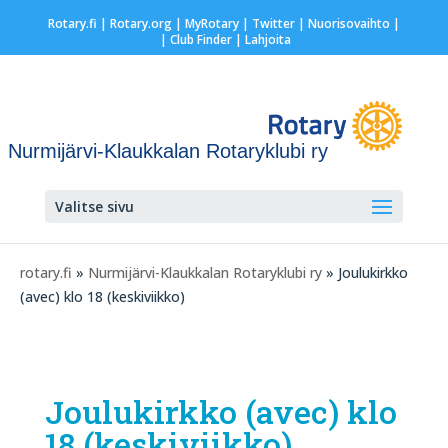
Rotary.fi
|
Rotary.org
|
MyRotary
|
Twitter
|
Nuorisovaihto
|
| Club Finder
| Lahjoita
Nurmijärvi-Klaukkalan Rotaryklubi ry
Valitse sivu
rotary.fi
»
Nurmijärvi-Klaukkalan Rotaryklubi ry
» Joulukirkko
(avec) klo 18 (keskiviikko)
Joulukirkko (avec) klo
18 (keskiviikko)