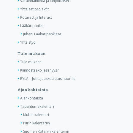
Varainhankinta ja lahjoitukset
Yhteiset projektit
Rotaract ja Interact
Lääkäripankki
Juhani Lääkäripankissa
Yhteistyö
Tule mukaan
Tule mukaan
Kiinnostaako jäsenyys?
RYLA – Johtajuuskoulutus nuorille
Ajankohtaista
Ajankohtaista
Tapahtumakalenteri
Klubin kalenteri
Piirin kalenteriin
Suomen Rotaryn kalenteriin