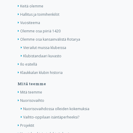
Keitä olemme
Hallitus ja toimihenkilöt
Vuositeema
Olemme osa piiriä 1420
Olemme osa kansainvälistä Rotarya
Vierailut muissa klubeissa
Klubistandaari kuvasto
Ilo esitellä
Klaukkalan klubin historia
Mitä teemme
Mitä teemme
Nuorisovaihto
Nuorisovaihdossa olleiden kokemuksia
Vaihto-oppilaan isäntäperheeksi?
Projektit