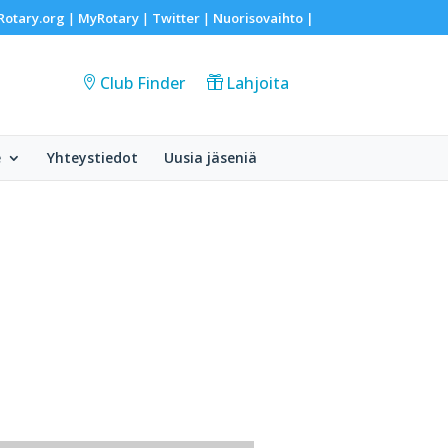
Rotary.org
MyRotary
Twitter
Nuorisovaihto
|
|
|
|
Club Finder
Lahjoita
e
Yhteystiedot
Uusia jäseniä