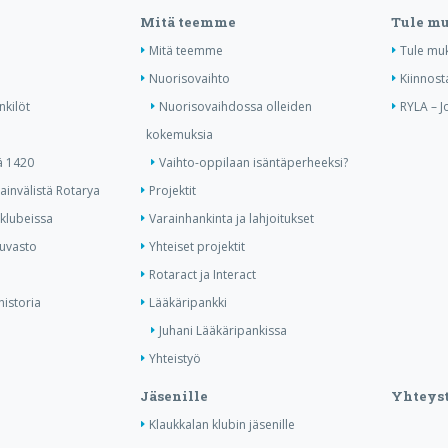
Mitä teemme
Tule m
Mitä teemme
Tule mu
Nuorisovaihto
Kiinnost
nkilöt
Nuorisovaihdossa olleiden
RYLA – J
kokemuksia
ä 1420
Vaihto-oppilaan isäntäperheeksi?
invälistä Rotarya
Projektit
 klubeissa
Varainhankinta ja lahjoitukset
kuvasto
Yhteiset projektit
Rotaract ja Interact
historia
Lääkäripankki
Juhani Lääkäripankissa
Yhteistyö
Jäsenille
Yhteyst
Klaukkalan klubin jäsenille