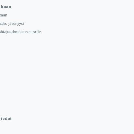
ukaan
kaan
aako jäsenyys?
ohtajuuskoulutus nuorille
iedot