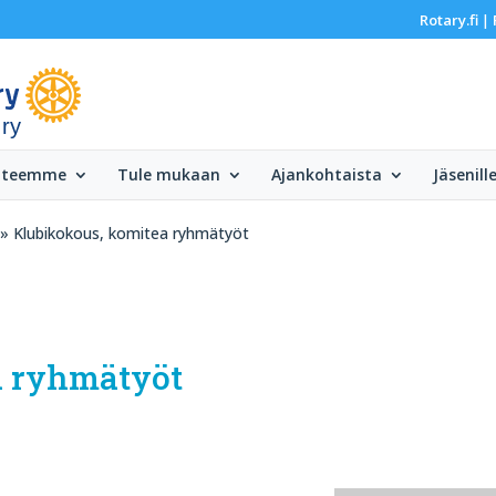
Rotary.fi
|
 ry
 teemme
Tule mukaan
Ajankohtaista
Jäsenill
» Klubikokous, komitea ryhmätyöt
a ryhmätyöt