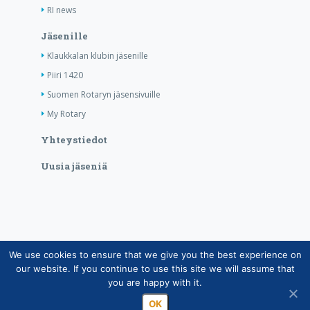
RI news
Jäsenille
Klaukkalan klubin jäsenille
Piiri 1420
Suomen Rotaryn jäsensivuille
My Rotary
Yhteystiedot
Uusia jäseniä
We use cookies to ensure that we give you the best experience on
Copyright © Suomen Rotarypalvelu ry 2026 |
our website. If you continue to use this site we will assume that
Jäsentietojärjestelmän tietosuojaseloste
|
Henkilötietojen
you are happy with it.
käsittely Rotarytoiminnassa
OK