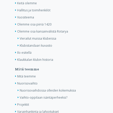
Keitä olemme
Hallitus ja toimihenkilöt
Vuositeema
Olemme osa piiriä 1420
Olemme osa kansainvälistä Rotarya
Vierailut muissa klubeissa
Klubistandaari kuvasto
Ilo esitellä
Klaukkalan klubin historia
Mitä teemme
Mitä teemme
Nuorisovaihto
Nuorisovaihdossa olleiden kokemuksia
Vaihto-oppilaan isäntäperheeksi?
Projektit
Varainhankinta ja lahjoitukset