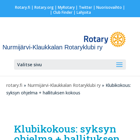
Rotary.fi
|
Rotary.org
|
MyRotary
|
Twitter
|
Nuorisovaihto
|
| Club Finder
| Lahjoita
Nurmijärvi-Klaukkalan Rotaryklubi ry
Valitse sivu
rotary.fi
»
Nurmijärvi-Klaukkalan Rotaryklubi ry
» Klubikokous:
syksyn ohjelma + hallituksen kokous
Klubikokous: syksyn
ohjelma + hallituksen