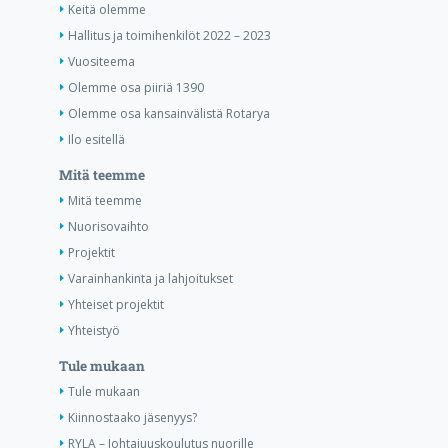
Keitä olemme
Hallitus ja toimihenkilöt 2022 – 2023
Vuositeema
Olemme osa piiriä 1390
Olemme osa kansainvälistä Rotarya
Ilo esitellä
Mitä teemme
Mitä teemme
Nuorisovaihto
Projektit
Varainhankinta ja lahjoitukset
Yhteiset projektit
Yhteistyö
Tule mukaan
Tule mukaan
Kiinnostaako jäsenyys?
RYLA – Johtajuuskoulutus nuorille