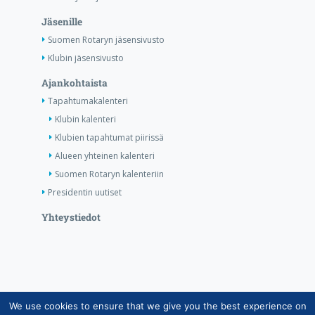
Jäsenille
Suomen Rotaryn jäsensivusto
Klubin jäsensivusto
Ajankohtaista
Tapahtumakalenteri
Klubin kalenteri
Klubien tapahtumat piirissä
Alueen yhteinen kalenteri
Suomen Rotaryn kalenteriin
Presidentin uutiset
Yhteystiedot
We use cookies to ensure that we give you the best experience on
Copyright © Suomen Rotarypalvelu ry 2026 |