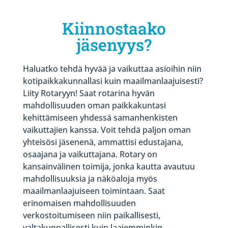
Kiinnostaako
jäsenyys?
Haluatko tehdä hyvää ja vaikuttaa asioihin niin
kotipaikkakunnallasi kuin maailmanlaajuisesti?
Liity Rotaryyn! Saat rotarina hyvän
mahdollisuuden oman paikkakuntasi
kehittämiseen yhdessä samanhenkisten
vaikuttajien kanssa. Voit tehdä paljon oman
yhteisösi jäsenenä, ammattisi edustajana,
osaajana ja vaikuttajana. Rotary on
kansainvälinen toimija, jonka kautta avautuu
mahdollisuuksia ja näköaloja myös
maailmanlaajuiseen toimintaan. Saat
erinomaisen mahdollisuuden
verkostoitumiseen niin paikallisesti,
valtakunnallisesti kuin laajemminkin.