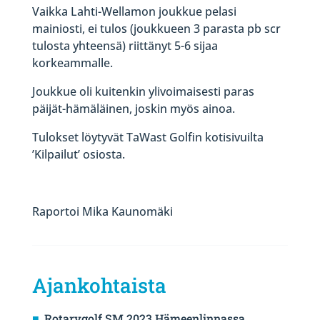
Vaikka Lahti-Wellamon joukkue pelasi
mainiosti, ei tulos (joukkueen 3 parasta pb scr
tulosta yhteensä) riittänyt 5-6 sijaa
korkeammalle.
Joukkue oli kuitenkin ylivoimaisesti paras
päijät-hämäläinen, joskin myös ainoa.
Tulokset löytyvät TaWast Golfin kotisivuilta
’Kilpailut’ osiosta.
Raportoi Mika Kaunomäki
Ajankohtaista
Rotarygolf SM 2023 Hämeenlinnassa