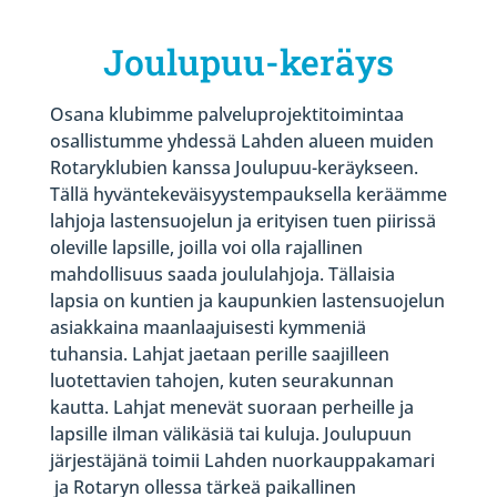
Joulupuu-keräys
Osana klubimme palveluprojektitoimintaa
osallistumme yhdessä Lahden alueen muiden
Rotaryklubien kanssa Joulupuu-keräykseen.
Tällä hyväntekeväisyystempauksella keräämme
lahjoja lastensuojelun ja erityisen tuen piirissä
oleville lapsille, joilla voi olla rajallinen
mahdollisuus saada joululahjoja. Tällaisia
lapsia on kuntien ja kaupunkien lastensuojelun
asiakkaina maanlaajuisesti kymmeniä
tuhansia. Lahjat jaetaan perille saajilleen
luotettavien tahojen, kuten seurakunnan
kautta. Lahjat menevät suoraan perheille ja
lapsille ilman välikäsiä tai kuluja. Joulupuun
järjestäjänä toimii Lahden nuorkauppakamari
ja Rotaryn ollessa tärkeä paikallinen