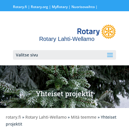
Rotary.fi
|
Rotary.org
|
MyRotary |
Nuorisovaihto
|
Rotary Lahti-Wellamo
Valitse sivu
Yhteiset projektit
rotary.fi
»
Rotary Lahti-Wellamo
»
Mitä teemme
» Yhteiset
projektit