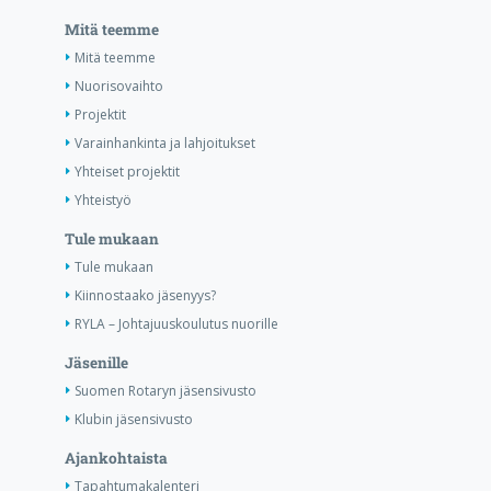
Mitä teemme
Mitä teemme
Nuorisovaihto
Projektit
Varainhankinta ja lahjoitukset
Yhteiset projektit
Yhteistyö
Tule mukaan
Tule mukaan
Kiinnostaako jäsenyys?
RYLA – Johtajuuskoulutus nuorille
Jäsenille
Suomen Rotaryn jäsensivusto
Klubin jäsensivusto
Ajankohtaista
Tapahtumakalenteri