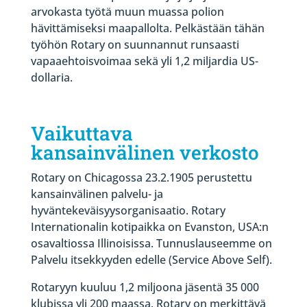
arvokasta työtä muun muassa polion
hävittämiseksi maapallolta. Pelkästään tähän
työhön Rotary on suunnannut runsaasti
vapaaehtoisvoimaa sekä yli 1,2 miljardia US-
dollaria.
Vaikuttava
kansainvälinen verkosto
Rotary on Chicagossa 23.2.1905 perustettu
kansainvälinen palvelu- ja
hyväntekeväisyysorganisaatio. Rotary
Internationalin kotipaikka on Evanston, USA:n
osavaltiossa Illinoisissa. Tunnuslauseemme on
Palvelu itsekkyyden edelle (Service Above Self).
Rotaryyn kuuluu 1,2 miljoona jäsentä 35 000
klubissa yli 200 maassa. Rotary on merkittävä