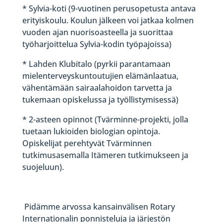
* Sylvia-koti (9-vuotinen perusopetusta antava
erityiskoulu. Koulun jälkeen voi jatkaa kolmen
vuoden ajan nuorisoasteella ja suorittaa
työharjoittelua Sylvia-kodin työpajoissa)
* Lahden Klubitalo (pyrkii parantamaan
mielenterveyskuntoutujien elämänlaatua,
vähentämään sairaalahoidon tarvetta ja
tukemaan opiskelussa ja työllistymisessä)
* 2-asteen opinnot (Tvärminne-projekti, jolla
tuetaan lukioiden biologian opintoja.
Opiskelijat perehtyvät Tvärminnen
tutkimusasemalla Itämeren tutkimukseen ja
suojeluun).
Pidämme arvossa kansainvälisen Rotary
Internationalin ponnisteluja ja järjestön