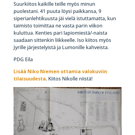
Suurkiitos kaikille teille myös minun
puolestani. 41 puuta löysi paikkansa, 9
siperianlehtikuusta jäi vielä istuttamatta, kun
taimisto toimittaa ne vasta parin viikon
kuluttua. Kenties pari lapiomiestä/-naista
saadaan sittenkin liikkeelle. Iso kiitos myös
Jyrille järjestelyistä ja Lumonille kahveista.
PDG Eila
Lisää Nik
o Niemen ottamia valokuviin
tilaisuudesta
. Kiitos Nikolle niistä!