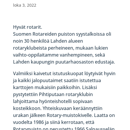
loka 3, 2022
Hyvät rotarit.
Suomen Rotareiden puiston syystalkoissa oli
noin 30 henkilöä Lahden alueen
rotaryklubeista perheineen, mukaan lukien
vaihto-oppilaitamme vanhempineen, sekä
Lahden kaupungin puutarhaosaston edustaja.
Valmiiksi kaivetut istutuskuopat löytyivät hyvin
ja kaikki jalopuutaimet saatiin istutettua
karttojen mukaisiin paikkoihin. Lisäksi
pystytettiin Pihtiputaan rotaryklubin
lahjoittama hyönteishotelli sopivaan
kosteikkoon. Yhteiskuvaan keräännyttiin
urakan jälkeen Rotary-muistokivelle. Laatta on
vuodelta 1986 ja siinä kerrotaan, että
Rotarypuisto on perustettu 1966 Salpausselän